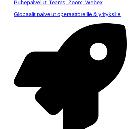
Puhepalvelut: Teams, Zoom, Webex
Globaalit palvelut operaattoreille & yrityksille