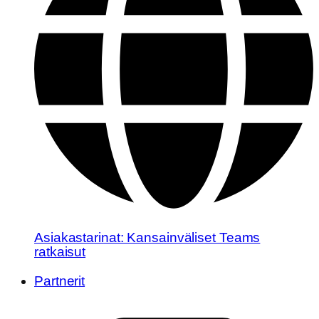
Asiakastarinat: Kansainväliset Teams
ratkaisut
Partnerit