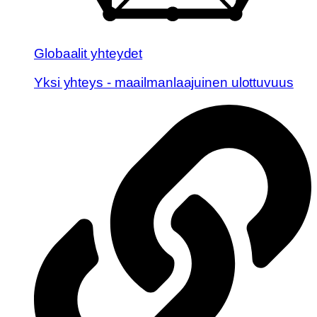
Globaalit yhteydet
Yksi yhteys - maailmanlaajuinen ulottuvuus