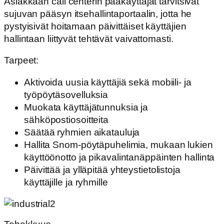
Asiakkaan call centerin pääkäyttäjät tarvitsivat
sujuvan pääsyn itsehallintaportaalin, jotta he
pystyisivät hoitamaan päivittäiset käyttäjien
hallintaan liittyvät tehtävät vaivattomasti.
Tarpeet:
Aktivoida uusia käyttäjiä sekä mobiili- ja
työpöytäsovelluksia
Muokata käyttäjätunnuksia ja
sähköpostiosoitteita
Säätää ryhmien aikatauluja
Hallita Snom-pöytäpuhelimia, mukaan lukien
käyttöönotto ja pikavalintanäppäinten hallinta
Päivittää ja ylläpitää yhteystietolistoja
käyttäjille ja ryhmille