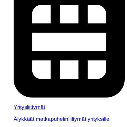
Yritysliittymät
Älykkäät matkapuhelinliittymät yrityksille