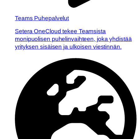
Teams Puhepalvelut
Setera OneCloud tekee Teamsista
monipuolisen puhelinvaihteen, joka yhdistää
yrityksen sisäisen ja ulkoisen viestinnän.