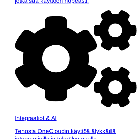
jotka saa käyttöön nopeasti.
Integraatiot & AI
Tehosta OneCloudin käyttöä älykkäillä
integraatioilla ja tekoälyn avulla.