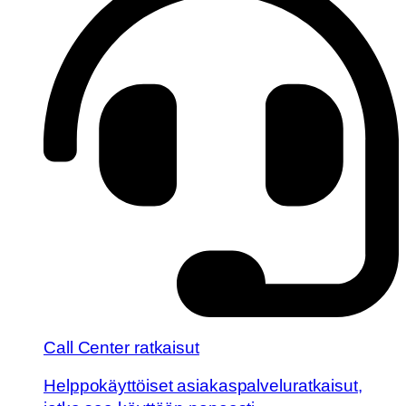
Call Center ratkaisut
Helppokäyttöiset asiakaspalveluratkaisut,