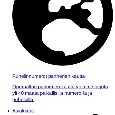
Puhelinnumerot partnerien kautta
Operaattori partnerien kautta voimme tarjota
yli 40 maata paikallisilla numeroilla ja
puheluilla.
Asiakkaat