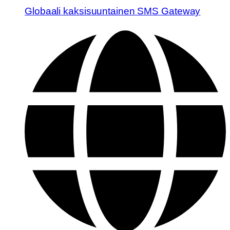
Globaali kaksisuuntainen SMS Gateway