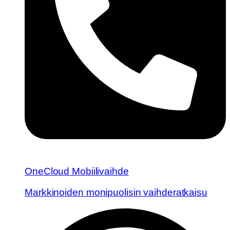
OneCloud Mobiilivaihde
Markkinoiden monipuolisin vaihderatkaisu