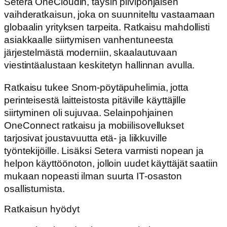
Setera OneCloudin, täysin pilvipohjaisen
vaihderatkaisun, joka on suunniteltu vastaamaan
globaalin yrityksen tarpeita. Ratkaisu mahdollisti
asiakkaalle siirtymisen vanhentuneesta
järjestelmästä moderniin, skaalautuvaan
viestintäalustaan keskitetyn hallinnan avulla.
Ratkaisu tukee Snom-pöytäpuhelimia, jotta
perinteisestä laitteistosta pitäville käyttäjille
siirtyminen oli sujuvaa. Selainpohjainen
OneConnect ratkaisu ja mobiilisovellukset
tarjosivat joustavuutta etä- ja liikkuville
työntekijöille. Lisäksi Setera varmisti nopean ja
helpon käyttöönoton, jolloin uudet käyttäjät saatiin
mukaan nopeasti ilman suurta IT-osaston
osallistumista.
Ratkaisun hyödyt