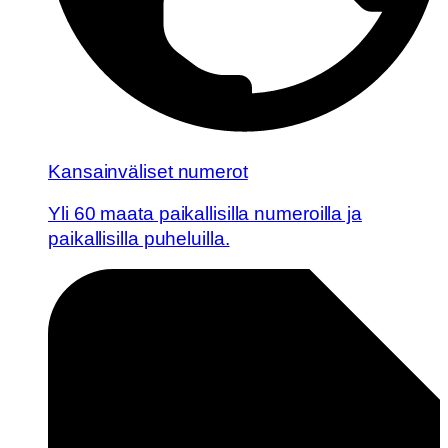
Kansainväliset numerot
Yli 60 maata paikallisilla numeroilla ja
paikallisilla puheluilla.