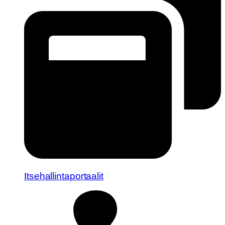
Itsehallintaportaalit