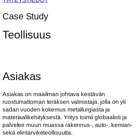
YHTEYSTIEDOT
Case Study
Teollisuus
SETERA ONECLOUD + SMP PORTAALI + ANALOGISET
PUHELIMET + MATKAPUHELIMET
Asiakas
Asiakas on maailman johtava kestävän
ruostumattoman teräksen valmistaja, jolla on yli
sadan vuoden kokemus metallurgiasta ja
materiaalikehityksestä. Yritys toimii globaalisti ja
palvelee muun muassa rakennus-, auto-, kemian-
sekä elintarviketeollisuutta.