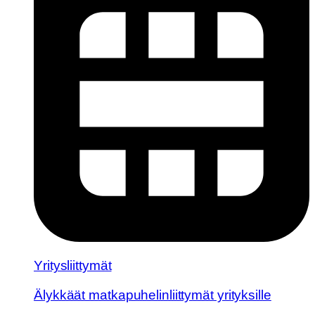
Yritysliittymät
Älykkäät matkapuhelinliittymät yrityksille