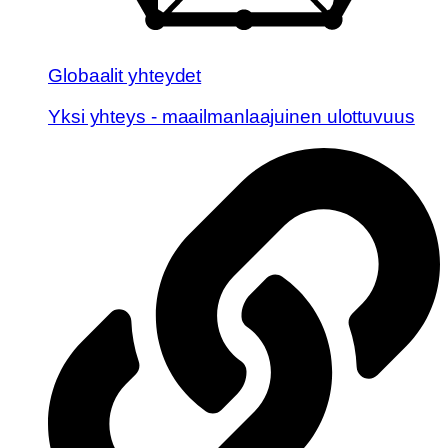
Globaalit yhteydet
Yksi yhteys - maailmanlaajuinen ulottuvuus