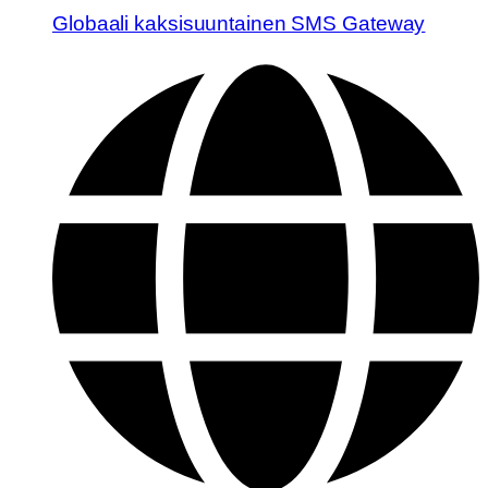
Globaali kaksisuuntainen SMS Gateway