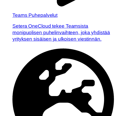
Teams Puhepalvelut
Setera OneCloud tekee Teamsista
monipuolisen puhelinvaihteen, joka yhdistää
yrityksen sisäisen ja ulkoisen viestinnän.