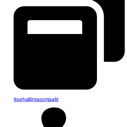
Itsehallintaportaalit