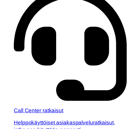
Call Center ratkaisut
Helppokäyttöiset asiakaspalveluratkaisut,