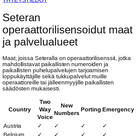
YHTEYSTIEDOT
Seteran
operaattorilisensoidut maat
ja palvelualueet
Maat, joissa Seteralla on operaattorilisenssit, jotka
mahdollistavat paikallisten numeroiden ja
paikallisten puhelupalvelujen tarjoamisen
loppukäyttäjille sekä tukkupalvelut muille
operaattoreille tai jälleenmyyjille paikallisten
säädösten mukaisesti.
Two
New
Country
Way
Porting
Emergency
Numbers
Voice
Austria
✓
✓
✓
✓
Belgium
✓
✓
✓
✓