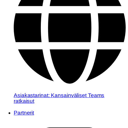
Asiakastarinat: Kansainväliset Teams
ratkaisut
Partnerit