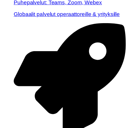
Puhepalvelut: Teams, Zoom, Webex
Globaalit palvelut operaattoreille & yrityksille