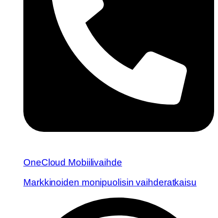
OneCloud Mobiilivaihde
Markkinoiden monipuolisin vaihderatkaisu