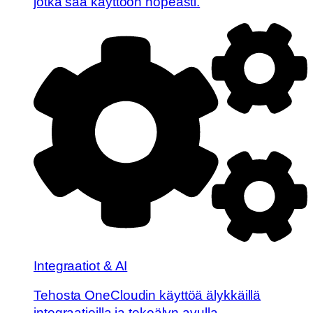
jotka saa käyttöön nopeasti.
Integraatiot & AI
Tehosta OneCloudin käyttöä älykkäillä
integraatioilla ja tekoälyn avulla.