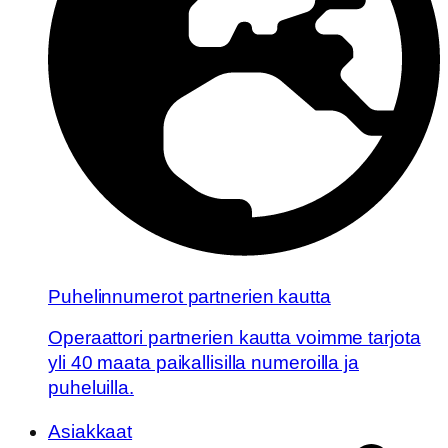
Puhelinnumerot partnerien kautta
Operaattori partnerien kautta voimme tarjota
yli 40 maata paikallisilla numeroilla ja
puheluilla.
Asiakkaat