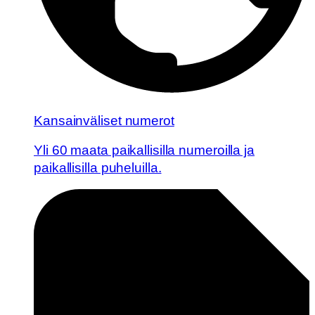
Kansainväliset numerot
Yli 60 maata paikallisilla numeroilla ja
paikallisilla puheluilla.