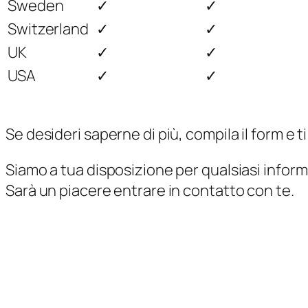
Sweden
✓
✓
Switzerland
✓
✓
UK
✓
✓
USA
✓
✓
Se desideri saperne di più, compila il form e 
Siamo a tua disposizione per qualsiasi infor
Sarà un piacere entrare in contatto con te.