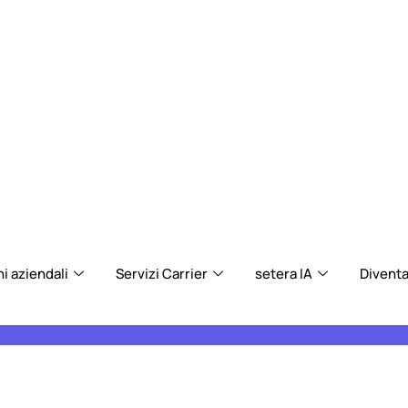
i aziendali
Servizi Carrier
setera IA
Diventa