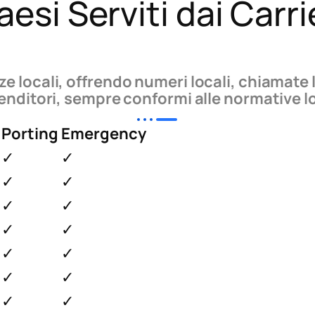
aesi Serviti dai Carri
e locali, offrendo numeri locali, chiamate lo
venditori, sempre conformi alle normative lo
Porting
Emergency
✓
✓
✓
✓
✓
✓
✓
✓
✓
✓
✓
✓
✓
✓