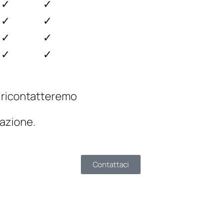
✓
✓
✓
✓
✓
✓
✓
✓
ti ricontatteremo
mazione.
Contattaci