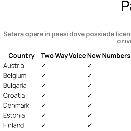
P
Setera opera in paesi dove possiede licenz
o ri
Country
Two Way Voice
New Numbers
Austria
✓
✓
Belgium
✓
✓
Bulgaria
✓
✓
Croatia
✓
✓
Denmark
✓
✓
Estonia
✓
✓
Finland
✓
✓