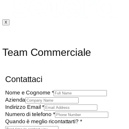
X
Team Commerciale
Contattaci
Nome e Cognome
*
Azienda
Indirizzo Email
*
telefono
Numero di telefono
*
Azienda
Quando è meglio ricontattarti?
*
Cognome