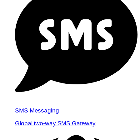
SMS Messaging
Global two-way SMS Gateway