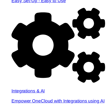
Easy Set-Up - Easy to Use
Integrations & AI
Empower OneCloud with Integrations using AI