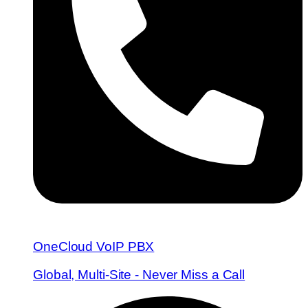
OneCloud VoIP PBX
Global, Multi-Site - Never Miss a Call