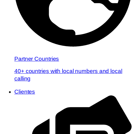
Partner Countries
40+ countries with local numbers and local
calling
Clientes