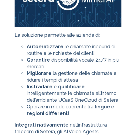
La soluzione permette alle aziende di:
Automatizzare
le chiamate inbound di
routine e le richieste dei clienti
Garantire
disponibilità vocale 24/7 in più
mercati
Migliorare
la gestione delle chiamate e
ridurre i tempi di attesa
Instradare
e
qualificare
intelligentemente le chiamate all’interno
dell’ambiente UCaaS OneCloud di Setera
Operare in modo coerente tra
lingue
e
regioni
differenti
Integrati nativamente
nell’infrastruttura
telecom di Setera, gli AI Voice Agents