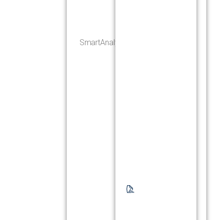
SmartAnalyser