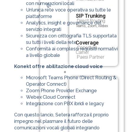
con numerazioni locali
Un’unica rete voce operativa su tutte le
SIP Trunking
piattaforme
Direct Routing
Analytics, insight e governance del
Teams, Zoom, Webex
servizio integrati
Sicurezza con crittografia TLS supportata
su tutti i livelli della rete
Coverage
Copertura
Conformità ai complessi requisiti normativi
Carrier
a livello globale
Paesi Partner
Konekt offre abilitazione cloud voice
SETERA IA
Microsoft Teams Phone (Direct Routing &
Operator Connect)
Zoom Phone Provider Exchange
Webex Cloud Connect
Integrazione con PBX ibridi e legacy
Con questo lancio, Setera rafforza il proprio
impegno nel plasmare il futuro delle
comunicazioni vocali globali integrando