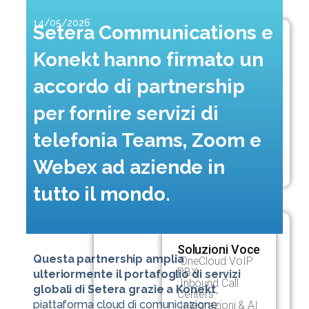
CARRIER SERVICES
SIAMO
14/05/2026
Setera Communications e
Voice
La nostra storia
Worldwide voice network
Konekt hanno firmato un
Novità
accordo di partnership
SIP Trunking
Direct Routing
Teams, Zoom, Webex
per fornire servizi di
Sostenibilità
telefonia Teams, Zoom e
Coverage
Operator Licensed Countries
Contatti e sedi
Webex ad aziende in
Partner Countries
SOLUZIONI
tutto il mondo.
SETERA AI
AZIENDALI
Soluzioni Voce
Questa partnership amplia
OneCloud VoIP
PBX
ulteriormente il portafoglio di servizi
Inbound Call
globali di Setera grazie a Konekt
,
Centers
piattaforma cloud di comunicazione
Integrazioni & AI