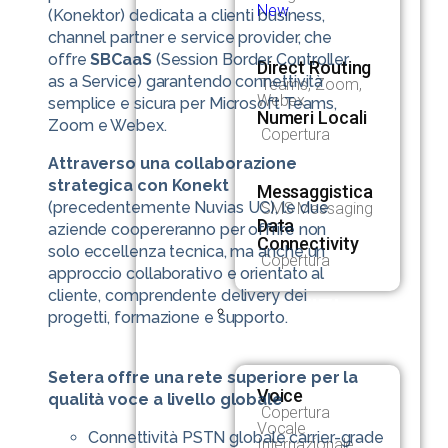
New
(Konektor) dedicata a clienti business,
channel partner e service provider, che
offre
SBCaaS
(Session Border Controller
Direct Routing
as a Service) garantendo connettività
Teams, Zoom,
Webex
semplice e sicura per Microsoft Teams,
Numeri Locali
Zoom e Webex.
Copertura
Attraverso una collaborazione
strategica con Konekt
Messaggistica
(precedentemente Nuvias UC), le due
SMS Messaging
Data
aziende coopereranno per offrire non
Connectivity
solo eccellenza tecnica, ma anche un
Copertura
approccio collaborativo e orientato al
cliente, comprendente delivery dei
SERVIZI
progetti, formazione e supporto.
CARRIER
Setera offre una rete superiore per la
Voice
qualità voce a livello globale
Copertura
Vocale
Connettività PSTN globale carrier-grade
Internazionale