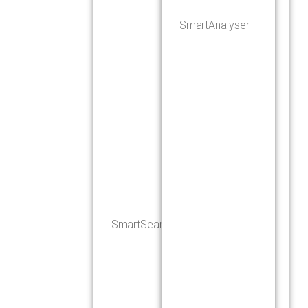
SmartAnalyser
SmartSearch