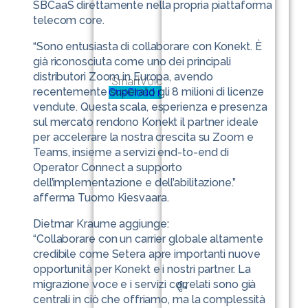
SBCaaS direttamente nella propria piattaforma
telecom core.
“Sono entusiasta di collaborare con Konekt. È
già riconosciuta come uno dei principali
distributori Zoom in Europa, avendo
SmartVoice
recentemente superato gli 8 milioni di licenze
OneCloud ready
vendute. Questa scala, esperienza e presenza
sul mercato rendono Konekt il partner ideale
per accelerare la nostra crescita su Zoom e
Teams, insieme a servizi end-to-end di
Operator Connect a supporto
dell’implementazione e dell’abilitazione.”
afferma
Tuomo Kiesvaara
.
Dietmar Kraume
aggiunge:
“Collaborare con un carrier globale altamente
credibile come Setera apre importanti nuove
opportunità per Konekt e i nostri partner. La
migrazione voce e i servizi correlati sono già
centrali in ciò che offriamo, ma la complessità